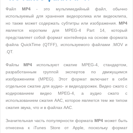
Файл
MP4
- это мультимедийный файл, обычно
используемый для хранения видеоролика или видеоклипа,
но также может содержать субтитры или изображения.
MP4
является коротким для MPEG-4 Part 14, который
представляет собой формат контейнера на основе формата
файла QuickTime (QTFF), используемого файлами .MOV и
.QT.
Файлы
MP4
используют сжатие MPEG-4, стандартом,
разработанным группой экспертов по движущимся
изображениям (MPEG). Этот формат включает в себя
отдельное сжатие для аудио- и видеодорожек. Видео сжато с
кодированием видео MPEG-4, а аудио сжато с
использованием сжатия AAC, которое является тем же типом
сжатия звука, что и в файлах AAC.
Значительная часть популярности формата
MP4
может быть
отнесена к iTunes Store от Apple, поскольку формат