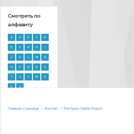
Смотреть по
алфавиту
#
A
B
C
D
E
F
G
H
I
J
K
L
M
N
O
P
Q
R
S
T
U
V
W
X
Y
Z
Главная страница
Контакт
FileTypes Safety Report