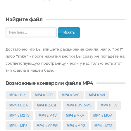
Найдите файл
Искать
Достаточно что Вы впишете расширение файла, напр.
"pdf"
либо
"mkv"
- после нажатия кнопки Вы сразу же попадете на
соответствующую подстраницу - если у нас только есть этот
тип файла в нашей базе.
Возможные конверсии файла MP4
MP4
в BIK
MP4
в 3GP
MP4
в AAC
MP4
в AVI
MP4
в CDA
MP4
в DASH
MP4
в DVR-MS
MP4
в FLV
MP4
в M2TS
MP4
в M4V
MP4
в MKV
MP4
в MOV
MP4
в MP3
MP4
в MPEG
MP4
в MPG
MP4
в MTS