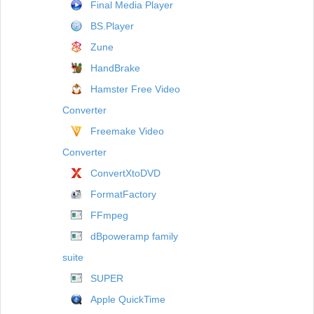
Final Media Player
BS.Player
Zune
HandBrake
Hamster Free Video
Converter
Freemake Video
Converter
ConvertXtoDVD
FormatFactory
FFmpeg
dBpoweramp family
suite
SUPER
Apple QuickTime