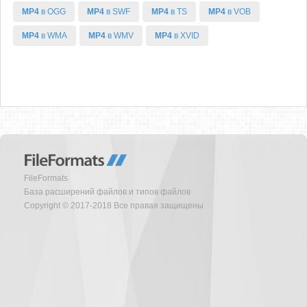
MP4
в OGG
MP4
в SWF
MP4
в TS
MP4
в VOB
MP4
в WMA
MP4
в WMV
MP4
в XVID
FileFormats
База расширений файлов и типов файлов
Copyright © 2017-2018 Все правая защищены