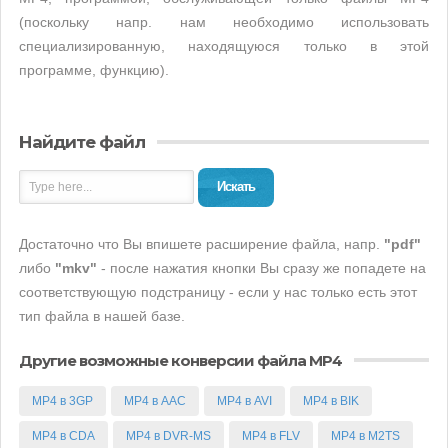
(поскольку напр. нам необходимо использовать
специализированную, находящуюся только в этой
программе, функцию).
Найдите файл
Искать
Достаточно что Вы впишете расширение файла, напр.
"pdf"
либо
"mkv"
- после нажатия кнопки Вы сразу же попадете на
соответствующую подстраницу - если у нас только есть этот
тип файла в нашей базе.
Другие возможные конверсии файла MP4
MP4 в 3GP
MP4 в AAC
MP4 в AVI
MP4 в BIK
MP4 в CDA
MP4 в DVR-MS
MP4 в FLV
MP4 в M2TS