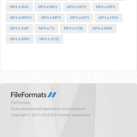
MP4 в M4V
MP4 в MKV
MP4 в MOV
MP4 в MP3
MP4 в MPEG
MP4 в MPG
MP4 в MTS
MP4 в OGG
MP4 в SWF
MP4 в TS
MP4 в VOB
MP4 в WMA
MP4 в WMV
MP4 в XVID
FileFormats
База расширений файлов и типов файлов
Copyright © 2017-2018 Все правая защищены