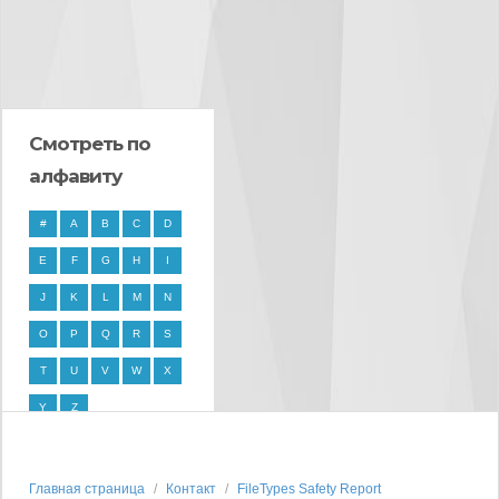
Смотреть по
алфавиту
#
A
B
C
D
E
F
G
H
I
J
K
L
M
N
O
P
Q
R
S
T
U
V
W
X
Y
Z
Главная страница
Контакт
FileTypes Safety Report