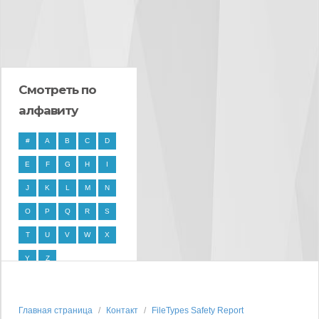
Смотреть по
алфавиту
#
A
B
C
D
E
F
G
H
I
J
K
L
M
N
O
P
Q
R
S
T
U
V
W
X
Y
Z
Главная страница
Контакт
FileTypes Safety Report