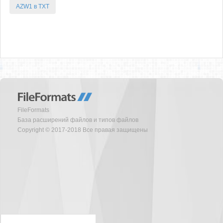
AZW1 в TXT
FileFormats
База расширений файлов и типов файлов
Copyright © 2017-2018 Все правая защищены