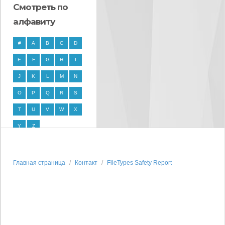
Смотреть по
алфавиту
#
A
B
C
D
E
F
G
H
I
J
K
L
M
N
O
P
Q
R
S
T
U
V
W
X
Y
Z
Главная страница
Контакт
FileTypes Safety Report