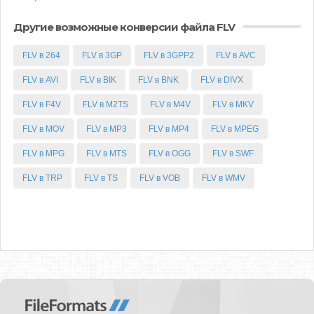
Другие возможные конверсии файла FLV
FLV в 264
FLV в 3GP
FLV в 3GPP2
FLV в AVC
FLV в AVI
FLV в BIK
FLV в BNK
FLV в DIVX
FLV в F4V
FLV в M2TS
FLV в M4V
FLV в MKV
FLV в MOV
FLV в MP3
FLV в MP4
FLV в MPEG
FLV в MPG
FLV в MTS
FLV в OGG
FLV в SWF
FLV в TRP
FLV в TS
FLV в VOB
FLV в WMV