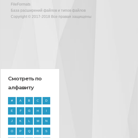
FileFormats
База расширений файлов и типов файлов
Copyright © 2017-2018 Все правая защищены
Смотреть по
алфавиту
#
A
B
C
D
E
F
G
H
I
J
K
L
M
N
O
P
Q
R
S