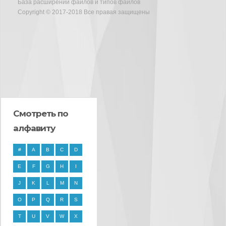
База расширений файлов и типов файлов
Copyright © 2017-2018 Все правая защищены
Смотреть по
алфавиту
#
A
B
C
D
E
F
G
H
I
J
K
L
M
N
O
P
Q
R
S
T
U
V
W
X