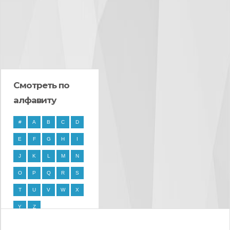
Смотреть по
алфавиту
#
A
B
C
D
E
F
G
H
I
J
K
L
M
N
O
P
Q
R
S
T
U
V
W
X
Y
Z