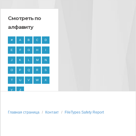
Смотреть по
алфавиту
#
A
B
C
D
E
F
G
H
I
J
K
L
M
N
O
P
Q
R
S
T
U
V
W
X
Y
Z
Главная страница
Контакт
FileTypes Safety Report