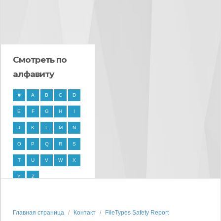
Смотреть по
алфавиту
#
A
B
C
D
E
F
G
H
I
J
K
L
M
N
O
P
Q
R
S
T
U
V
W
X
Y
Z
Главная страница
Контакт
FileTypes Safety Report