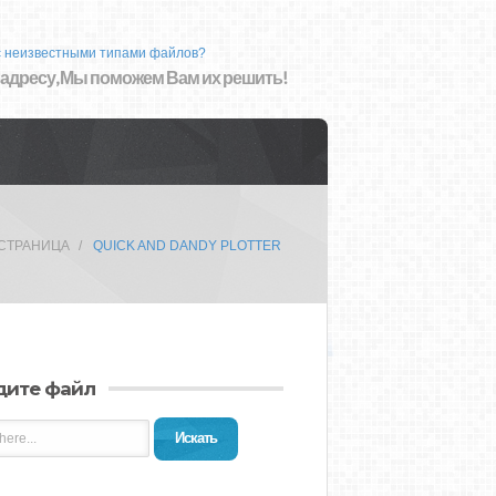
с неизвестными типами файлов?
 адресу, Мы поможем Вам их решить!
 СТРАНИЦА
QUICK AND DANDY PLOTTER
дите файл
Искать