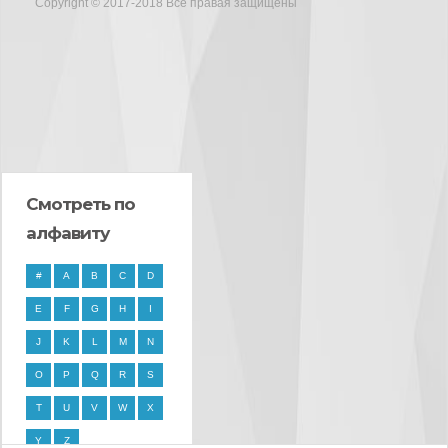
Copyright © 2017-2018 Все правая защищены
Смотреть по
алфавиту
#
A
B
C
D
E
F
G
H
I
J
K
L
M
N
O
P
Q
R
S
T
U
V
W
X
Y
Z