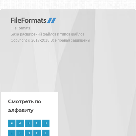
FileFormats
База расширений файлов и типов файлов
Copyright © 2017-2018 Все правая защищены
Смотреть по
алфавиту
#
A
B
C
D
E
F
G
H
I