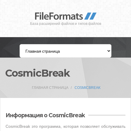
База расширений файлов и типов файлов
CosmicBreak
ГЛАВНАЯ СТРАНИЦА
COSMICBREAK
Информация о CosmicBreak
CosmicBreak это программа, которая позволяет обслуживать