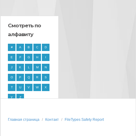
Смотреть по
алфавиту
#
A
B
C
D
E
F
G
H
I
J
K
L
M
N
O
P
Q
R
S
T
U
V
W
X
Y
Z
Главная страница
Контакт
FileTypes Safety Report