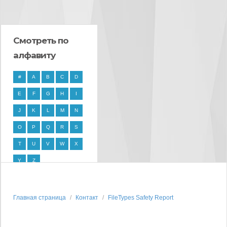
Смотреть по
алфавиту
#
A
B
C
D
E
F
G
H
I
J
K
L
M
N
O
P
Q
R
S
T
U
V
W
X
Y
Z
Главная страница
Контакт
FileTypes Safety Report