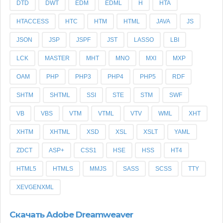
DTD
DWT
EDM
EDML
H
HTA
HTACCESS
HTC
HTM
HTML
JAVA
JS
JSON
JSP
JSPF
JST
LASSO
LBI
LCK
MASTER
MHT
MNO
MXI
MXP
OAM
PHP
PHP3
PHP4
PHP5
RDF
SHTM
SHTML
SSI
STE
STM
SWF
VB
VBS
VTM
VTML
VTV
WML
XHT
XHTM
XHTML
XSD
XSL
XSLT
YAML
ZDCT
ASP+
CSS1
HSE
HSS
HT4
HTML5
HTMLS
MMJS
SASS
SCSS
TTY
XEVGENXML
Скачать Adobe Dreamweaver