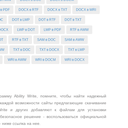
в PDF
DOCX в RTF
DOCX в TXT
DOCX в WRI
OC
DOT в LWP
DOT в RTF
DOT в TXT
 DOCX
LWP в DOT
LWP в PDF
RTF в AWW
OT
RTF в TXT
SAM в DOC
SAM в AWW
AWW
TXT в DOC
TXT в DOCX
TXT в LWP
WRI в AWW
WRI в DOCM
WRI в DOCX
амму Ability Write, помните, чтобы найти надежный
 каждой возможности сайты предлагающие скачивание
 Write и других добавляют к файлам для установки
безопасное решение - воспользоваться официальной
 - ниже ссылка на нее.