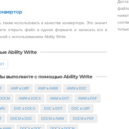
Доста
файла
конвертор
нажат
соотв
 также использовать в качестве конвертора. Это значит
тольк
жете открыть файл в одном формате и записать его в
ий с использованием Ability Write.
 Ability Write
TXT
ы выполните с помощью Ability Write
F
AWP в LWP
AWP в AWW
AWW в DOC
 DOCM
AWW в DOCX
AWW в DOT
AWW в PDF
WRI
DOC в DOCX
DOC в DOT
DOC в LWP
T
DOCM в DOC
DOCM в AWW
DOCM в PDF
 в AWW
DOCX в DOC
DOCX в DOCM