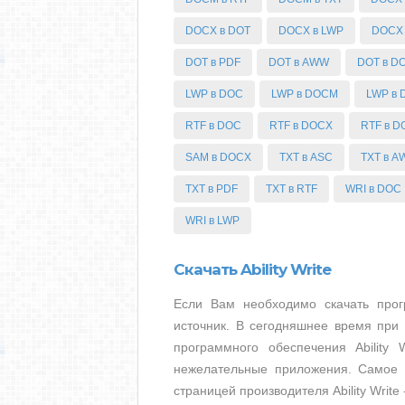
DOCX в DOT
DOCX в LWP
DOCX 
DOT в PDF
DOT в AWW
DOT в D
LWP в DOC
LWP в DOCM
LWP в
RTF в DOC
RTF в DOCX
RTF в D
SAM в DOCX
TXT в ASC
TXT в 
TXT в PDF
TXT в RTF
WRI в DOC
WRI в LWP
Скачать Ability Write
Если Вам необходимо скачать прогр
источник. В сегодняшнее время при
программного обеспечения Ability
нежелательные приложения. Самое 
страницей производителя Ability Write