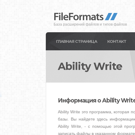
База расширений файлов и типов файлов
ГЛАВНАЯ СТРАНИЦА
КОНТАКТ
Ability Write
Информация о Ability Writ
Ability Write это программа, которая
базы. Вы найдете здесь информацию
Ability Write, - с помощью этой пр
записать файлы в указанном формате