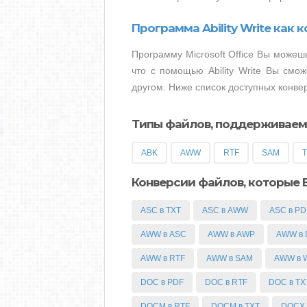
Программа Ability Write как 
Программу Microsoft Office Вы можешь
что с помощью Ability Write Вы смо
другом. Ниже список доступных конверс
Типы файлов, поддерживаемые
ABK
AWW
RTF
SAM
Конверсии файлов, которые В
ASC в TXT
ASC в AWW
ASC в PD
AWW в ASC
AWW в AWP
AWW в
AWW в RTF
AWW в SAM
AWW в 
DOC в PDF
DOC в RTF
DOC в TX
DOCM в RTF
DOCM в TXT
DOCX