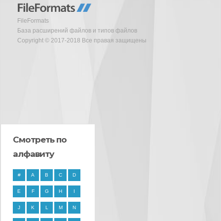
FileFormats
База расширений файлов и типов файлов
Copyright © 2017-2018 Все правая защищены
Смотреть по
алфавиту
#
A
B
C
D
E
F
G
H
I
J
K
L
M
N