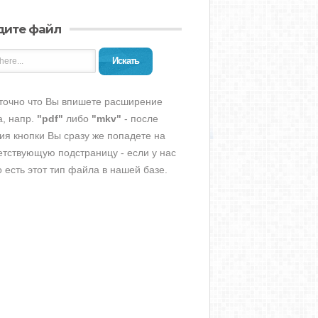
дите файл
Искать
точно что Вы впишете расширение
, напр.
"pdf"
либо
"mkv"
- после
ия кнопки Вы сразу же попадете на
етствующую подстраницу - если у нас
о есть этот тип файла в нашей базе.