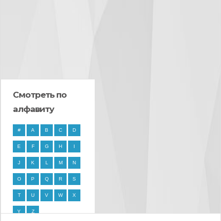
Смотреть по
алфавиту
#
A
B
C
D
E
F
G
H
I
J
K
L
M
N
O
P
Q
R
S
T
U
V
W
X
Y
Z