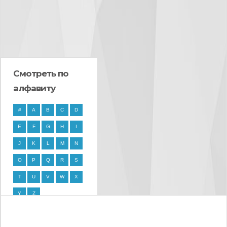
Смотреть по
алфавиту
#
A
B
C
D
E
F
G
H
I
J
K
L
M
N
O
P
Q
R
S
T
U
V
W
X
Y
Z