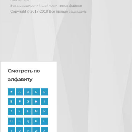
База расширений файлов и типов файлов
Copyright © 2017-2018 Все правая защищены
Смотреть по
алфавиту
#
A
B
C
D
E
F
G
H
I
J
K
L
M
N
O
P
Q
R
S
T
U
V
W
X