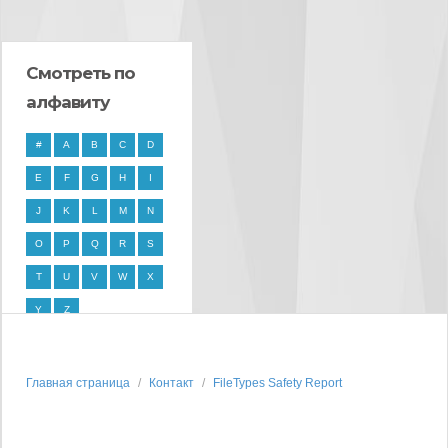
Смотреть по
алфавиту
#
A
B
C
D
E
F
G
H
I
J
K
L
M
N
O
P
Q
R
S
T
U
V
W
X
Y
Z
Главная страница
Контакт
FileTypes Safety Report