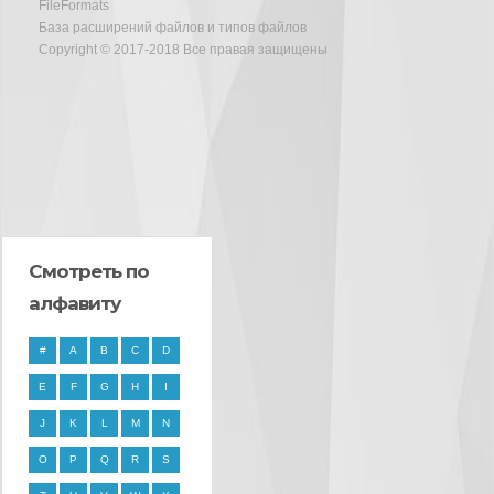
FileFormats
База расширений файлов и типов файлов
Copyright © 2017-2018 Все правая защищены
Смотреть по
алфавиту
#
A
B
C
D
E
F
G
H
I
J
K
L
M
N
O
P
Q
R
S