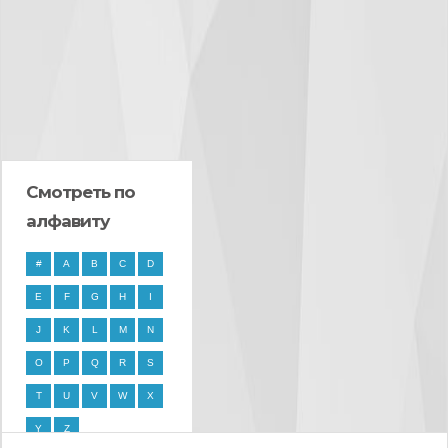
Смотреть по
алфавиту
#
A
B
C
D
E
F
G
H
I
J
K
L
M
N
O
P
Q
R
S
T
U
V
W
X
Y
Z