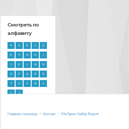
Смотреть по
алфавиту
#
A
B
C
D
E
F
G
H
I
J
K
L
M
N
O
P
Q
R
S
T
U
V
W
X
Y
Z
Главная страница
Контакт
FileTypes Safety Report