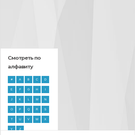
Смотреть по
алфавиту
#
A
B
C
D
E
F
G
H
I
J
K
L
M
N
O
P
Q
R
S
T
U
V
W
X
Y
Z