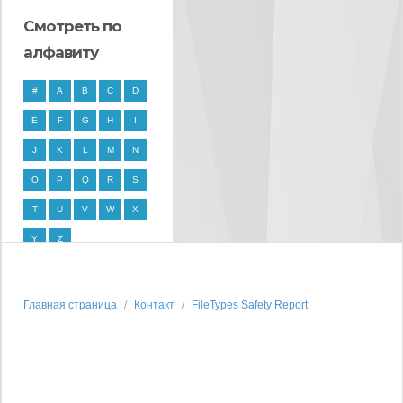
Смотреть по
алфавиту
#
A
B
C
D
E
F
G
H
I
J
K
L
M
N
O
P
Q
R
S
T
U
V
W
X
Y
Z
Главная страница
Контакт
FileTypes Safety Report