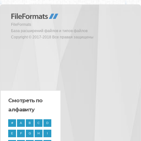
FileFormats
База расширений файлов и типов файлов
Copyright © 2017-2018 Все правая защищены
Смотреть по
алфавиту
#
A
B
C
D
E
F
G
H
I