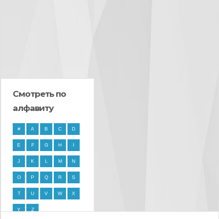
Смотреть по
алфавиту
#
A
B
C
D
E
F
G
H
I
J
K
L
M
N
O
P
Q
R
S
T
U
V
W
X
Y
Z