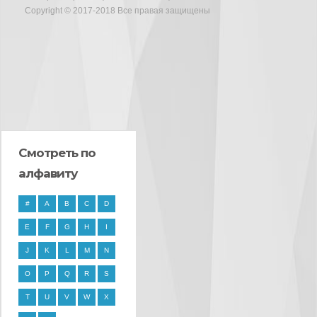
Copyright © 2017-2018 Все правая защищены
Смотреть по
алфавиту
#
A
B
C
D
E
F
G
H
I
J
K
L
M
N
O
P
Q
R
S
T
U
V
W
X