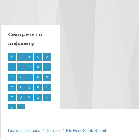
Смотреть по
алфавиту
#
A
B
C
D
E
F
G
H
I
J
K
L
M
N
O
P
Q
R
S
T
U
V
W
X
Y
Z
Главная страница
Контакт
FileTypes Safety Report