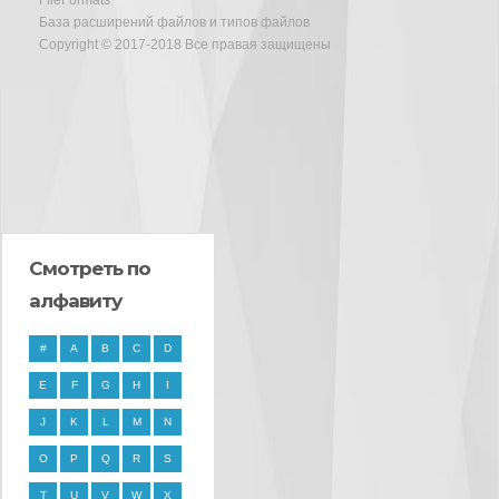
FileFormats
База расширений файлов и типов файлов
Copyright © 2017-2018 Все правая защищены
Смотреть по
алфавиту
#
A
B
C
D
E
F
G
H
I
J
K
L
M
N
O
P
Q
R
S
T
U
V
W
X