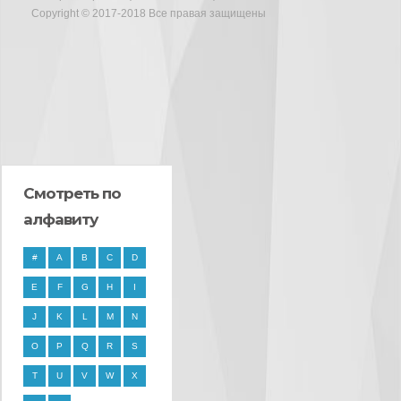
Copyright © 2017-2018 Все правая защищены
Смотреть по
алфавиту
#
A
B
C
D
E
F
G
H
I
J
K
L
M
N
O
P
Q
R
S
T
U
V
W
X