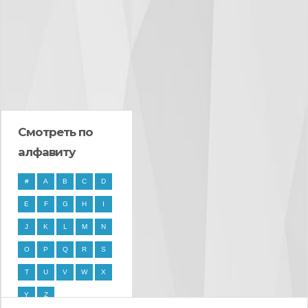
Смотреть по
алфавиту
#
A
B
C
D
E
F
G
H
I
J
K
L
M
N
O
P
Q
R
S
T
U
V
W
X
Y
Z