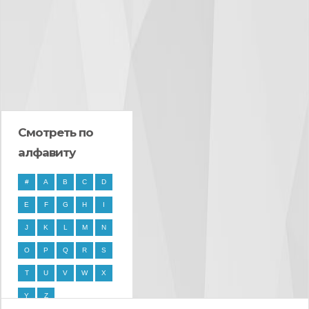
Смотреть по
алфавиту
#
A
B
C
D
E
F
G
H
I
J
K
L
M
N
O
P
Q
R
S
T
U
V
W
X
Y
Z