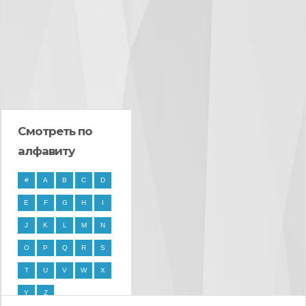
Смотреть по
алфавиту
#
A
B
C
D
E
F
G
H
I
J
K
L
M
N
O
P
Q
R
S
T
U
V
W
X
Y
Z