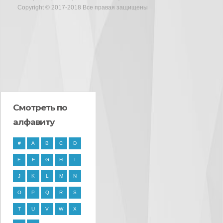
Copyright © 2017-2018 Все правая защищены
Смотреть по
алфавиту
#
A
B
C
D
E
F
G
H
I
J
K
L
M
N
O
P
Q
R
S
T
U
V
W
X