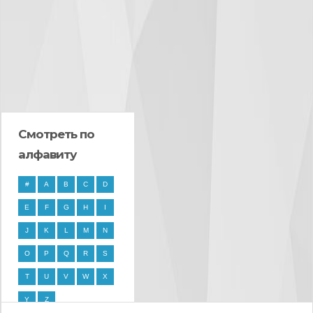
Смотреть по
алфавиту
#
A
B
C
D
E
F
G
H
I
J
K
L
M
N
O
P
Q
R
S
T
U
V
W
X
Y
Z