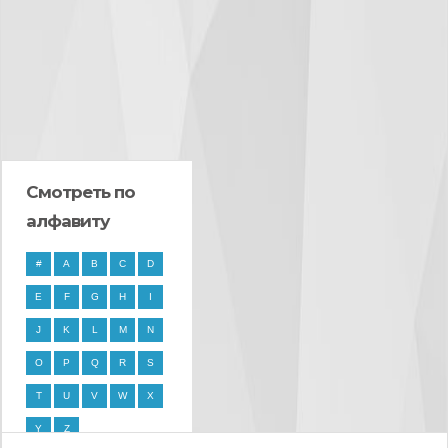
Смотреть по
алфавиту
#
A
B
C
D
E
F
G
H
I
J
K
L
M
N
O
P
Q
R
S
T
U
V
W
X
Y
Z