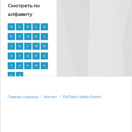
Смотреть по
алфавиту
#
A
B
C
D
E
F
G
H
I
J
K
L
M
N
O
P
Q
R
S
T
U
V
W
X
Y
Z
Главная страница
Контакт
FileTypes Safety Report