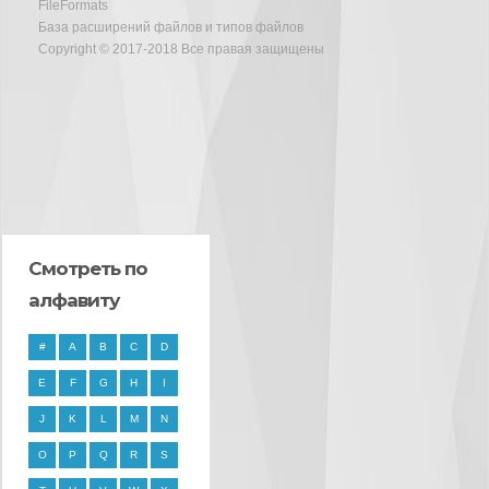
FileFormats
База расширений файлов и типов файлов
Copyright © 2017-2018 Все правая защищены
Смотреть по
алфавиту
#
A
B
C
D
E
F
G
H
I
J
K
L
M
N
O
P
Q
R
S