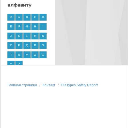
алфавиту
#
A
B
C
D
E
F
G
H
I
J
K
L
M
N
O
P
Q
R
S
T
U
V
W
X
Y
Z
Главная страница
Контакт
FileTypes Safety Report