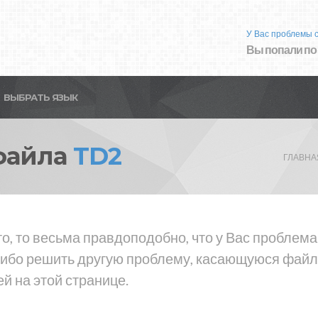
У Вас проблемы 
Вы попали по
ВЫБРАТЬ ЯЗЫК
файла
TD2
ГЛАВНА
о, то весьма правдоподобно, что у Вас проблем
либо решить другую проблему, касающуюся файла
й на этой странице.