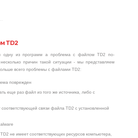
ом TD2
ли одну из программ а проблема с файлом TD2 по-
несколько причин такой ситуации - мы представляем
 больше всего проблемы с файлами TD2:
лема поврежден
ть еще раз файл из того же источника, либо с
т соответствующей связи файла TD2 с установленной
alware
TD2 не имеет соответствующих ресурсов компьютера,