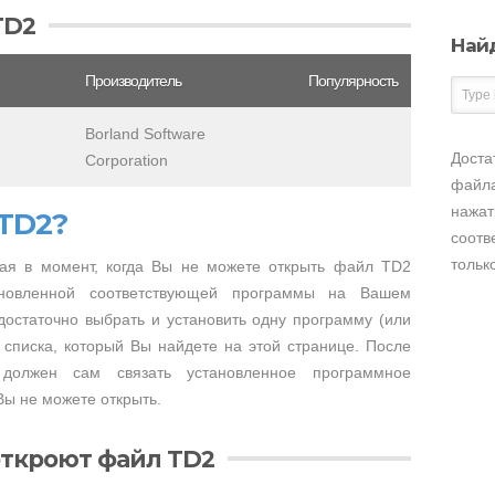
TD2
Най
Производитель
Популярность
Borland Software
Доста
Corporation
файла
нажат
 TD2?
соотв
тольк
ая в момент, когда Вы не можете открыть файл TD2
тановленной соответствующей программы на Вашем
достаточно выбрать и установить одну программу (или
 списка, который Вы найдете на этой странице. После
 должен сам связать установленное программное
ы не можете открыть.
откроют файл TD2