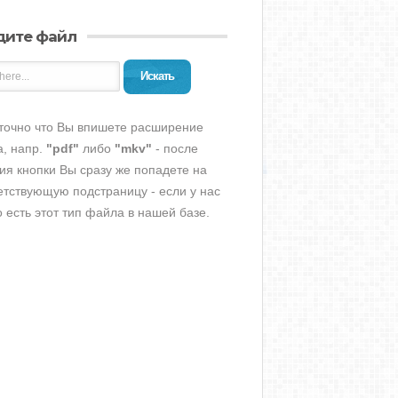
дите файл
Искать
точно что Вы впишете расширение
, напр.
"pdf"
либо
"mkv"
- после
ия кнопки Вы сразу же попадете на
етствующую подстраницу - если у нас
о есть этот тип файла в нашей базе.