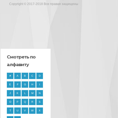
Copyright © 2017-2018 Все правая защищены
Смотреть по
алфавиту
#
A
B
C
D
E
F
G
H
I
J
K
L
M
N
O
P
Q
R
S
T
U
V
W
X