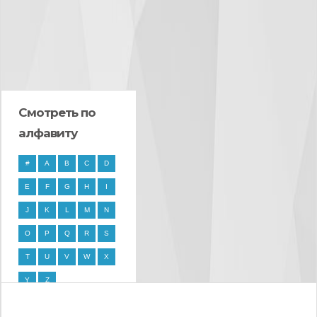
Смотреть по
алфавиту
#
A
B
C
D
E
F
G
H
I
J
K
L
M
N
O
P
Q
R
S
T
U
V
W
X
Y
Z