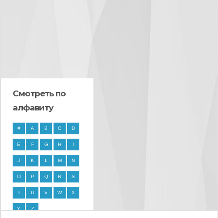
Смотреть по
алфавиту
#
A
B
C
D
E
F
G
H
I
J
K
L
M
N
O
P
Q
R
S
T
U
V
W
X
Y
Z