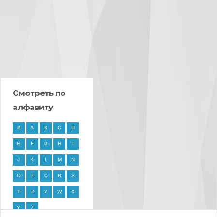
Смотреть по
алфавиту
#
A
B
C
D
E
F
G
H
I
J
K
L
M
N
O
P
Q
R
S
T
U
V
W
X
Y
Z