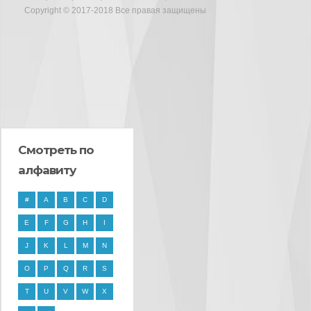
Copyright © 2017-2018 Все правая защищены
Смотреть по
алфавиту
#
A
B
C
D
E
F
G
H
I
J
K
L
M
N
O
P
Q
R
S
T
U
V
W
X