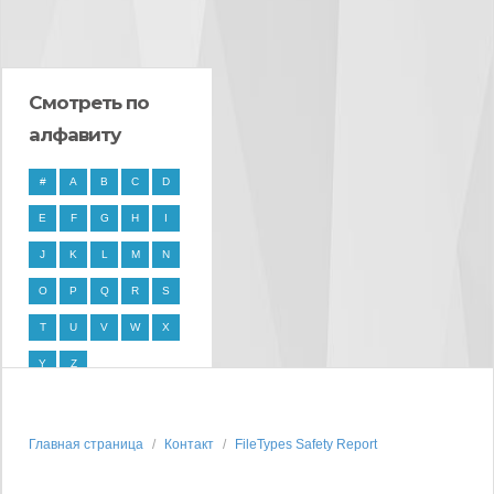
Смотреть по
алфавиту
#
A
B
C
D
E
F
G
H
I
J
K
L
M
N
O
P
Q
R
S
T
U
V
W
X
Y
Z
Главная страница
Контакт
FileTypes Safety Report