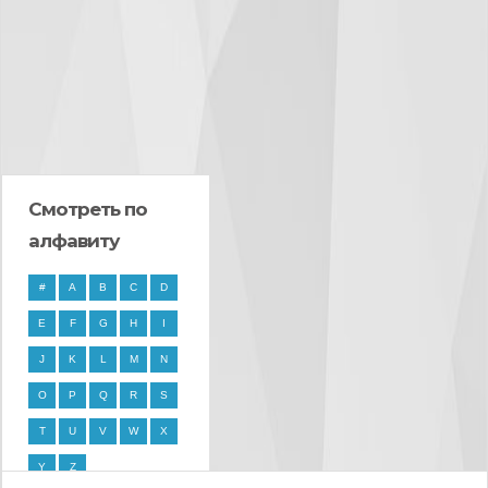
Смотреть по
алфавиту
#
A
B
C
D
E
F
G
H
I
J
K
L
M
N
O
P
Q
R
S
T
U
V
W
X
Y
Z