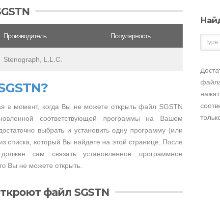
SGSTN
Най
Производитель
Популярность
Stenograph, L.L.C.
Доста
файла
 SGSTN?
нажат
соотв
я в момент, когда Вы не можете открыть файл SGSTN
тольк
тановленной соответствующей программы на Вашем
достаточно выбрать и установить одну программу (или
з списка, который Вы найдете на этой странице. После
 должен сам связать установленное программное
о Вы не можете открыть.
откроют файл SGSTN