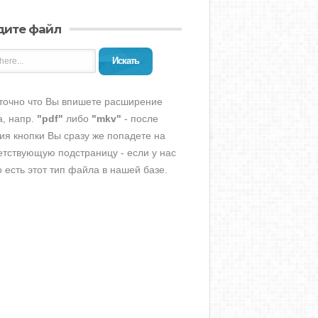
дите файл
Искать
точно что Вы впишете расширение
, напр.
"pdf"
либо
"mkv"
- после
ия кнопки Вы сразу же попадете на
етствующую подстраницу - если у нас
о есть этот тип файла в нашей базе.